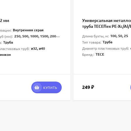
32 мм
Универсальная металл
труба TECEflex PE-Xc/Al/
Внутренняя серая
изации:
100, 50, 25
250, 500, 1000, 1500, 2000, 3000
Длина бухты, м:
уб (мм):
Труба
Труба
Тип товара:
а:
ø32, ø40
Диаметр пластиковых труб:
ластиковых труб:
ТЕСЕ
иникон
Бренд :
249
₽
КУПИТЬ