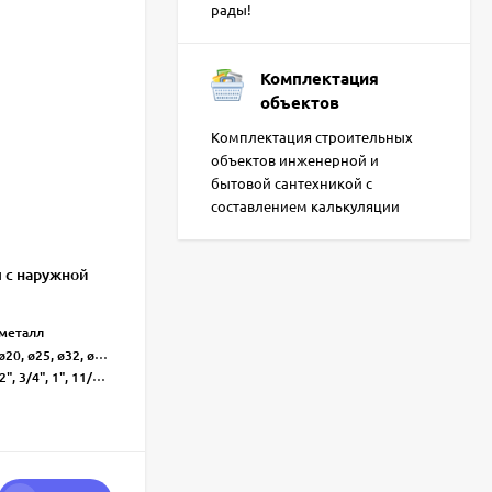
рады!
Комплектация
объектов
Комплектация строительных
объектов инженерной и
бытовой сантехникой с
составлением калькуляции
 с наружной
Труба ⌀ 50 мм
Внутренняя серая
Тип канализации:
-металл
150, 250, 500, 750, 1000, 1500, 2000, 3000
Размер труб (мм):
ø20, ø25, ø32, ø40, ø50, ø63
Труба
Тип товара:
, 3/4", 1", 11/4", 11/2", 2"
ø50
Диаметр пластиковых труб:
Синикон
Бренд :