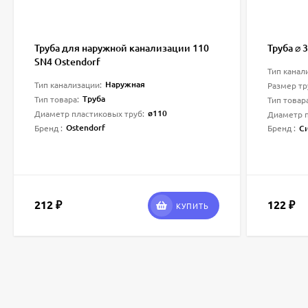
Труба для наружной канализации 110
Труба ⌀ 
SN4 Ostendorf
Тип канал
Наружная
Тип канализации:
Размер тр
Труба
Тип товара:
Тип товар
ø110
Диаметр пластиковых труб:
Диаметр п
Ostendorf
С
Бренд :
Бренд :
212
122
₽
₽
КУПИТЬ