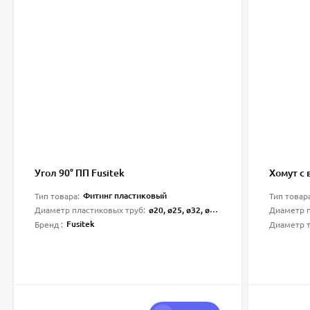
Угол 90° ПП Fusitek
Хомут c
Фитинг пластиковый
Тип товара:
Тип товар
ø20, ø25, ø32, ø40, ø50, ø63, ø75, ø90, ø110
Диаметр пластиковых труб:
Диаметр п
Fusitek
Бренд :
Диаметр т