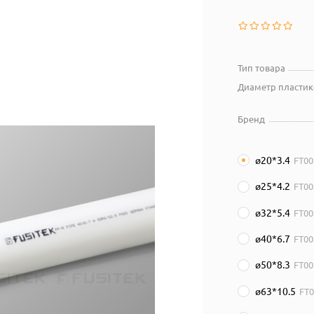
Тип товара
Диаметр пластик
Бренд
ø20*3.4
FT00
ø25*4.2
FT00
ø32*5.4
FT00
ø40*6.7
FT00
ø50*8.3
FT00
ø63*10.5
FT