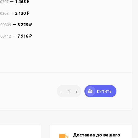
1 465
00307
₽
2 130
00308
₽
3 225
T00309
₽
7 916
T00112
₽
-
+
КУПИТЬ
Доставка до вашего