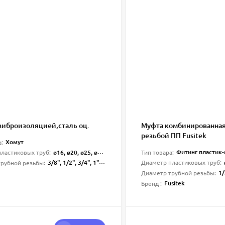
 виброизоляцией,сталь оц.
Муфта комбинированная
резьбой ПП Fusitek
Хомут
а:
Фитинг пластик
ø16, ø20, ø25, ø32, ø40, ø50, ø63, ø75, ø110
Тип товара:
ластиковых труб:
3/8", 1/2", 3/4", 1", 11/4", 11/2", 2", 2 1/2", 4"
Диаметр пластиковых труб:
рубной резьбы:
1/2"
Диаметр трубной резьбы:
Fusitek
Бренд :