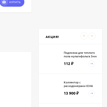
111
₽
КУПИТЬ
КУПИТЬ
АКЦИЯ!
Подложка для теплого
пола мультифольга 3мм
(30м.кв.)
112
₽
Коллектор с
расходомерами ICMA
K013
13 900
₽