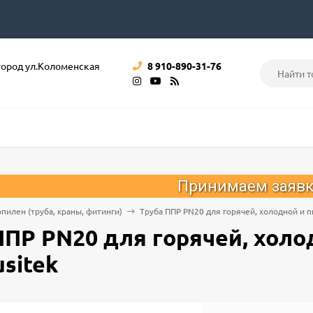
город ул.Коломенская
8 910-890-31-76
Принимаем заявки на монтаж
пилен (труба, краны, фитинги)
Труба ППР PN20 для горячей, холодной и п
ППР PN20 для горячей, холо
sitek