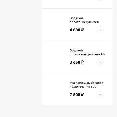
Водяной
полотенцесушитель
Terminus М-образный с
4 880
полками
₽
Водяной
полотенцесушитель М-
образный нержавейка
3 650
₽
Эко КЛАССИК боковое
подключение 500
7 800
₽