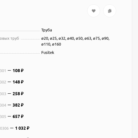
Труба
овых труб
ø20, ø25, ø32, ø40, ø50, ø63, ø75, ø90,
ø110, ø160
Fusitek
108
301
₽
148
302
₽
258
303
₽
382
304
₽
657
305
₽
1 032
00306
₽