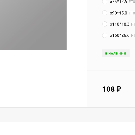
ø75*12.5
FT
ø90*15.0
FT
ø110*18.3
F
ø160*26.6
F
В НАЛИЧИИ
108
₽