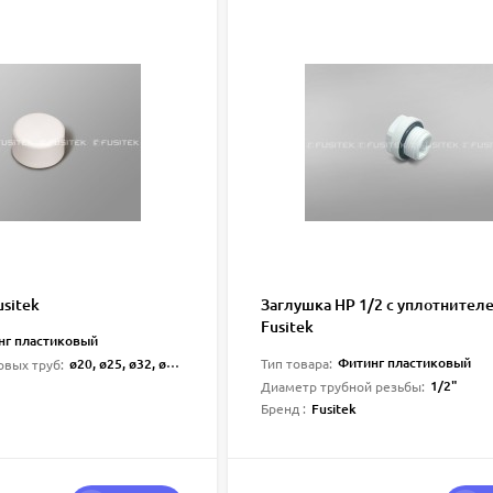
sitek
Заглушка НР 1/2 с уплотнител
Fusitek
нг пластиковый
Фитинг пластиковый
ø20, ø25, ø32, ø40, ø50, ø63
Тип товара:
овых труб:
1/2"
Диаметр трубной резьбы:
Fusitek
Бренд :