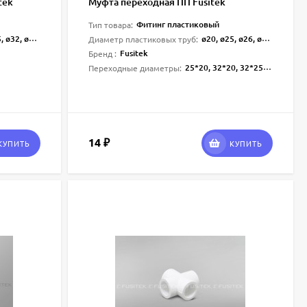
tek
Муфта переходная ПП Fusitek
Фитинг пластиковый
Тип товара:
0, ø63, ø75, ø90, ø110
ø20, ø25, ø26, ø32, ø40, ø50, ø63, ø75, ø90, ø110, ø160
Диаметр пластиковых труб:
Fusitek
Бренд :
25*20, 32*20, 32*25, 40*20, 40*25, 40*32, 50*20, 50*25, 50*32, 50*40, 63*20, 63*25, 63*32, 63*40, 63*50, 75*50, 75*63, 90*50, 90*63, 90*75, 110*63, 110*90
Переходные диаметры:
14
₽
КУПИТЬ
КУПИТЬ