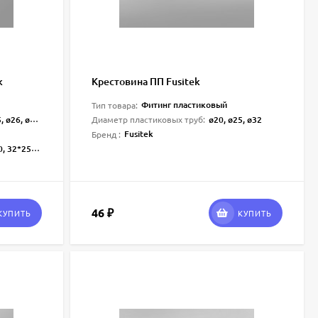
k
Крестовина ПП Fusitek
Фитинг пластиковый
Тип товара:
, ø63, ø75, ø90, ø110, ø160
ø20, ø25, ø32
Диаметр пластиковых труб:
Fusitek
Бренд :
5*25, 75*32, 75*40, 90*32, 90*40, 90*63, 110*40, 110*50, 110*63
46
₽
КУПИТЬ
КУПИТЬ