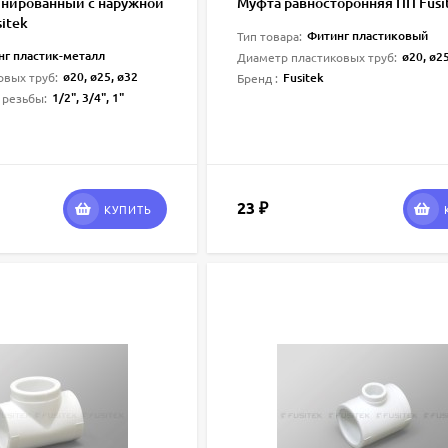
нированный с наружной
Муфта равносторонняя ПП Fusi
itek
Фитинг пластиковый
Тип товара:
нг пластик-металл
ø20, ø25, ø32, ø40, ø5
Диаметр пластиковых труб:
ø20, ø25, ø32
Fusitek
овых труб:
Бренд :
1/2", 3/4", 1"
 резьбы:
23
₽
КУПИТЬ