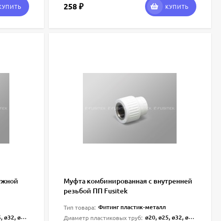
258
₽
КУПИТЬ
КУПИТЬ
ужной
Муфта комбинированная с внутренней
резьбой ПП Fusitek
Фитинг пластик-металл
Тип товара:
 ø40, ø50, ø63
ø20, ø25, ø32, ø40, ø50, ø63
Диаметр пластиковых труб: