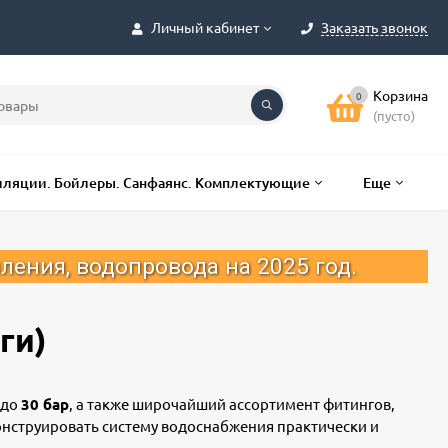
Личный кабинет
Заказать звонок
Корзина
0
(пусто)
лляции. Бойлеры. Санфаянс. Комплектующие
Еще
вода на 2025 год.
ги)
 до
30 бар
, а также широчайший ассортимент фитингов,
онструировать систему водоснабжения практически и