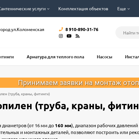
Сантехнические услуги
Комплектация объектов
Еще
город ул.Коломенская
8 910-890-31-76
фитинги
Арматура для теплого пола
Насосы
Инста
м заявки на монтаж отопления, водопро
ен (труба, краны, фитинги)
пилен (труба, краны, фитин
 диаметров (от 16 мм до
160 мм
), диапазон рабочих давлений
ительных и монтажных деталей, позволяют построить или рек
 жилого или иного здания.