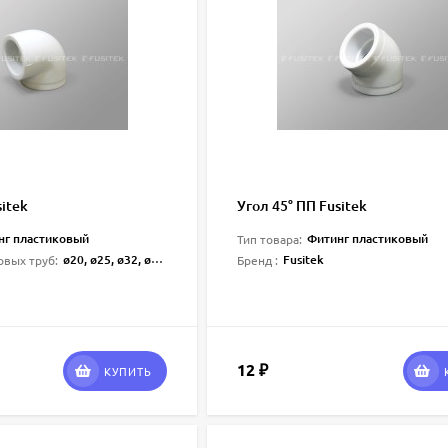
sitek
Угол 45° ПП Fusitek
нг пластиковый
Фитинг пластиковый
Тип товара:
ø20, ø25, ø32, ø40, ø50, ø63, ø75, ø90, ø110
Fusitek
овых труб:
Бренд :
12
₽
КУПИТЬ