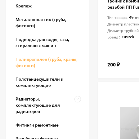
Тройник комби
Крепеж
резьбой ПП Fus
Фити
Тип товара:
Металлопластик (труба,
Диаметр пластик
фитинги)
Диаметр трубной
Fusitek
Бренд :
Подводка для воды, газа,
стиральных машин
Полипропилен (труба, краны,
200
₽
фитинги)
Полотенцесушители и
комплектующие
Радиаторы,
комплектующие для
радиаторов
Фитинги ремонтные
Резьбовые фитинги