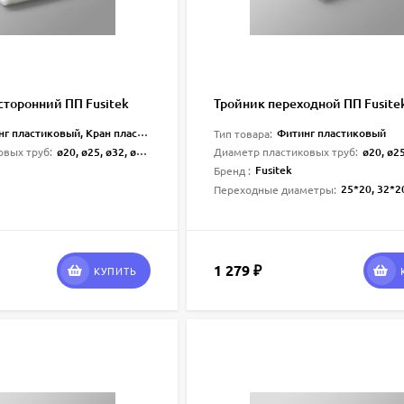
сторонний ПП Fusitek
Тройник переходной ПП Fusite
 пластиковый, Кран пластиковый
Фитинг пластиковый
Тип товара:
ø20, ø25, ø32, ø40, ø50, ø63, ø75, ø90, ø110
ø20, ø25, ø26, ø32, ø40, ø50
овых труб:
Диаметр пластиковых труб:
Fusitek
Бренд :
25*20, 32*20, 32*25, 40*20, 40*25, 40*32, 50*20, 50*25, 50*32, 50*40, 63*25, 63*32, 63*40, 63*50, 7
Переходные диаметры:
1 279
₽
КУПИТЬ