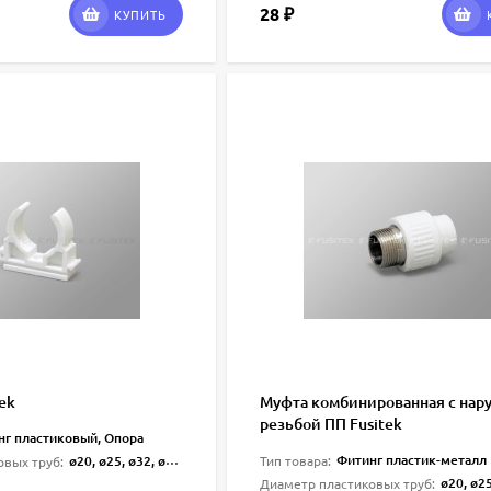
28
₽
КУПИТЬ
ek
Муфта комбинированная с нар
резьбой ПП Fusitek
нг пластиковый, Опора
Фитинг пластик-металл
ø20, ø25, ø32, ø40, ø50, ø63
Тип товара:
овых труб:
ø20, ø25, ø32,
Диаметр пластиковых труб: