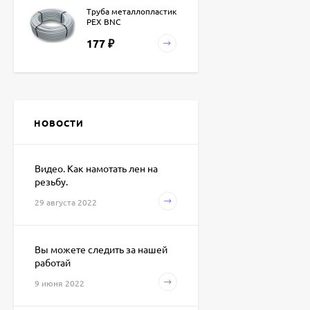
Труба металлопластик
PEX BNC
177
₽
Водяной
полотенцесушитель
Terminus ФОРМА П11
НОВОСТИ
20 500
400*721
₽
Видео. Как намотать лен на
резьбу.
Водяной
полотенцесушитель
29 августа 2022
Terminus Виктория
16 200
₽
Вы можете следить за нашей
работай
Водяной
полотенцесушитель
9 июня 2022
Terminus ФОКСТРОТ
5 950
32*2мм
₽