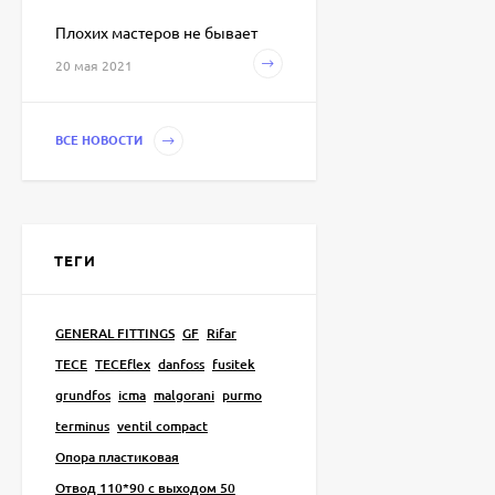
Плохих мастеров не бывает
20 мая 2021
Водяной
полотенцесушитель
Terminus М-образный с
4 880
полками
₽
ВСЕ НОВОСТИ
Водяной
полотенцесушитель М-
образный нержавейка
3 650
₽
ТЕГИ
GENERAL FITTINGS
GF
Rifar
Эко КЛАССИК боковое
подключение 500
TECE
TECEflex
danfoss
fusitek
7 800
grundfos
icma
malgorani
purmo
₽
terminus
ventil compact
Опора пластиковая
Подложка для теплого
Отвод 110*90 с выходом 50