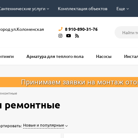
Сантехнические услуги
Комплектация объектов
Еще
город ул.Коломенская
8 910-890-31-76
фитинги
Арматура для теплого пола
Насосы
Инста
маем заявки на монтаж отопления, водо
ремонтные
и ремонтные
Новые и популярные
ртировать: