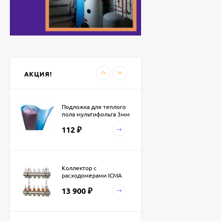
3 650
₽
Эко КЛАССИК боковое
подключение 500
7 800
₽
АКЦИЯ!
Подложка для теплого
пола мультифольга 3мм
(30м.кв.)
112
₽
Коллектор с
расходомерами ICMA
K013
13 900
₽