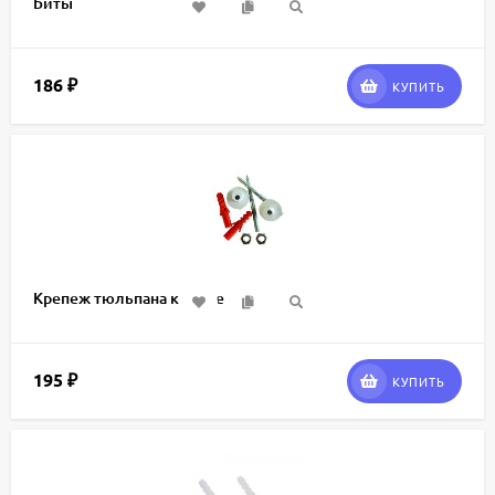
Биты
186
₽
КУПИТЬ
Крепеж тюльпана к стене
195
₽
КУПИТЬ