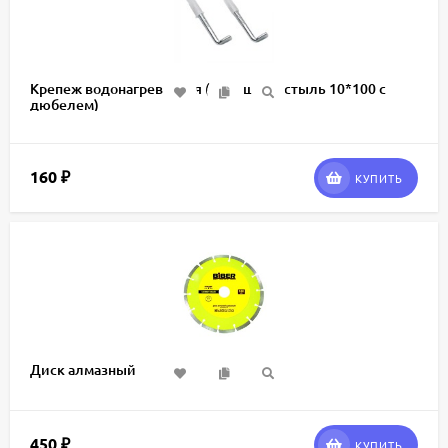
Крепеж водонагревателя (к-т 2 шт, костыль 10*100 с
дюбелем)
160
₽
КУПИТЬ
Диск алмазный
450
₽
КУПИТЬ