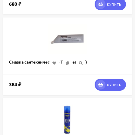
680
₽
КУПИТЬ
Смазка сантехническая HT (Ostendorf)
384
₽
КУПИТЬ