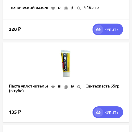
Технический вазелин (силикон) спрей 165 гр
220
₽
КУПИТЬ
Паста уплотнительная универсальная Сантехпаста 65гр
(в тубе)
135
₽
КУПИТЬ