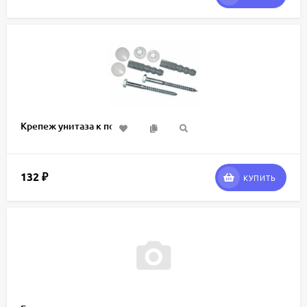
Крепеж унитаза к полу
132
₽
КУПИТЬ