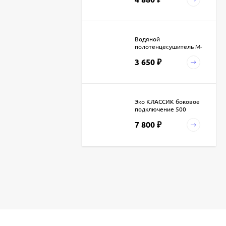
Водяной
полотенцесушитель М-
образный нержавейка
3 650
₽
Эко КЛАССИК боковое
подключение 500
7 800
₽