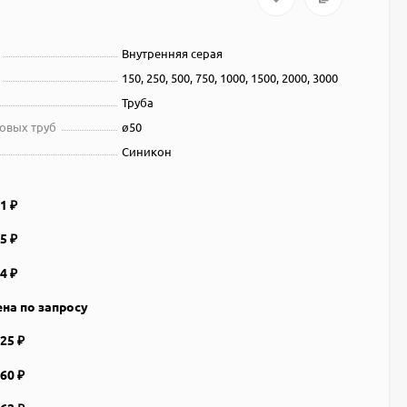
Внутренняя серая
150, 250, 500, 750, 1000, 1500, 2000, 3000
Труба
овых труб
ø50
Синикон
11
₽
65
₽
14
₽
на по запросу
325
₽
460
₽