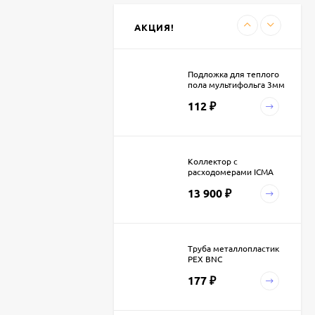
АКЦИЯ!
Подложка для теплого
пола мультифольга 3мм
(30м.кв.)
112
₽
Коллектор с
расходомерами ICMA
K013
13 900
₽
Труба металлопластик
PEX BNC
177
₽