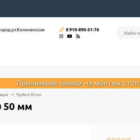
город ул.Коломенская
8 910-890-31-76
аем заявки на монтаж отопления, водоп
ация
Труба ⌀ 50 мм
⌀ 50 мм