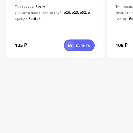
отопления Faser SDR6 Fusitek
Труба
Тип товара:
Тип товар
ø20, ø25, ø32, ø40, ø50, ø63, ø75, ø90, ø110, ø160
Диаметр пластиковых труб:
Диаметр п
Fusitek
Fu
Бренд :
Бренд :
135
108
₽
₽
КУПИТЬ