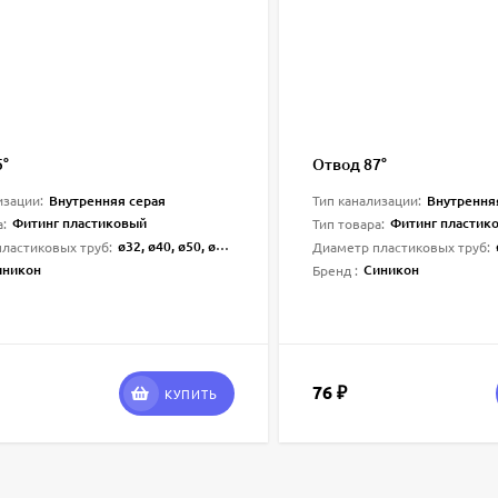
5°
Отвод 87°
Внутренняя серая
Внутрення
изации:
Тип канализации:
Фитинг пластиковый
Фитинг пластик
а:
Тип товара:
ø32, ø40, ø50, ø110
ластиковых труб:
Диаметр пластиковых труб:
иникон
Синикон
Бренд :
76
₽
КУПИТЬ