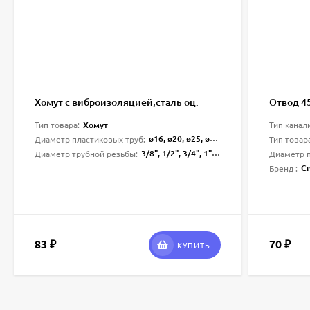
Хомут c виброизоляцией,сталь оц.
Отвод 4
Хомут
Тип товара:
Тип канал
ø16, ø20, ø25, ø32, ø40, ø50, ø63, ø75, ø110
Диаметр пластиковых труб:
Тип товар
3/8", 1/2", 3/4", 1", 11/4", 11/2", 2", 2 1/2", 4"
Диаметр трубной резьбы:
Диаметр п
С
Бренд :
83
70
₽
₽
КУПИТЬ