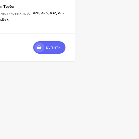
Труба
а:
ø20, ø25, ø32, ø40, ø50, ø63, ø75, ø90, ø110, ø160
ластиковых труб:
sitek
КУПИТЬ