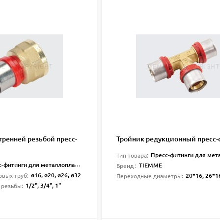
тренней резьбой пресс-
Тройник редукционный пресс-
Пресс-фитинги для метал
Тип товара:
-фитинги для металлопласта
TIEMME
Бренд :
ø16, ø20, ø26, ø32
20*16, 26*16, 26*20, 32*
овых труб:
Переходные диаметры:
1/2", 3/4", 1"
 резьбы: