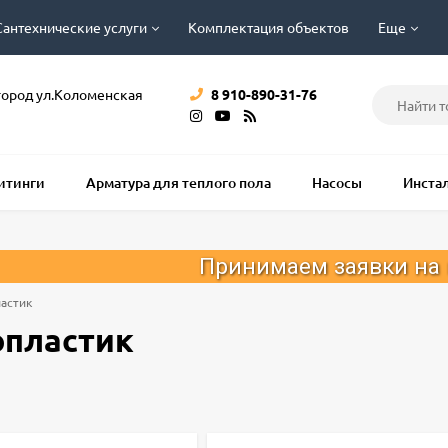
Сантехнические услуги
Комплектация объектов
Еще
город ул.Коломенская
8 910-890-31-76
фитинги
Арматура для теплого пола
Насосы
Инста
Принимаем заявки на монтаж отоп
астик
опластик