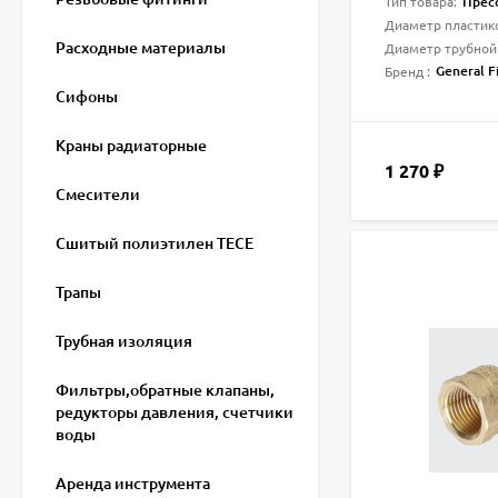
Пресс
Тип товара:
Диаметр пластик
Расходные материалы
Диаметр трубной
General Fi
Бренд :
Сифоны
Краны радиаторные
1 270
₽
Смесители
Сшитый полиэтилен ТECE
Трапы
Трубная изоляция
Фильтры,обратные клапаны,
редукторы давления, счетчики
воды
Аренда инструмента