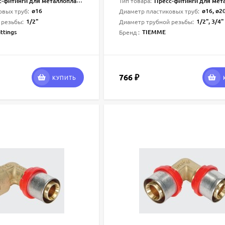
-фитинги для металлопласта
Пресс-фитинги для метал
Тип товара:
ø16
ø16, ø2
овых труб:
Диаметр пластиковых труб:
1/2"
1/2", 3/4"
 резьбы:
Диаметр трубной резьбы:
ttings
TIEMME
Бренд :
766
₽
КУПИТЬ