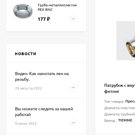
Труба металлопластик
PEX BNC
177
₽
Водяной
полотенцесушитель
Terminus ФОРМА П11
НОВОСТИ
20 500
400*721
₽
Видео. Как намотать лен на
резьбу.
Водяной
полотенцесушитель
Патрубок с вну
29 августа 2022
Terminus Виктория
фитинг
16 200
₽
Пресс
Тип товара:
Диаметр пластик
Вы можете следить за нашей
Диаметр трубной
работай
Водяной
TIEMME
Бренд :
полотенцесушитель
9 июня 2022
Terminus ФОКСТРОТ
5 950
32*2мм
₽