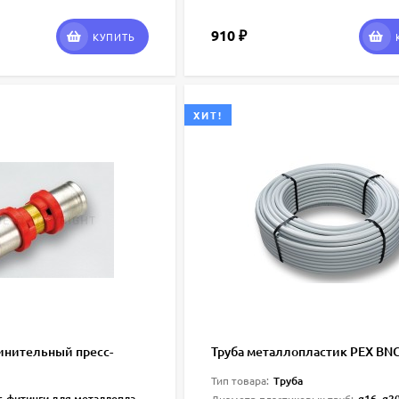
910
₽
КУПИТЬ
ХИТ!
инительный пресс-
Труба металлопластик PEX BN
Труба
Тип товара:
-фитинги для металлопласта
ø16, ø20